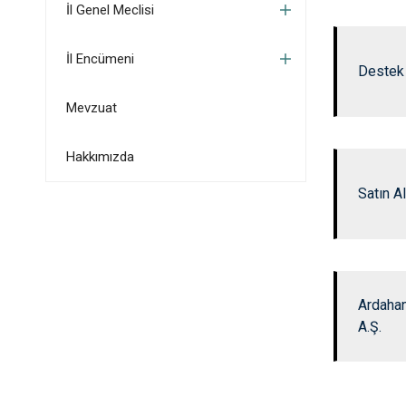
İl Genel Meclisi
İl Encümeni
Destek
Mevzuat
Hakkımızda
Satın 
Ardahan
A.Ş.