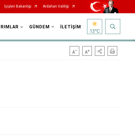
İçişleri Bakanlığı
Ardahan Valiliği
IRIMLAR
GÜNDEM
İLETİŞİM
13
°C