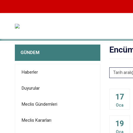
Encüm
GÜNDEM
Haberler
Tarih aralı
Duyurular
17
Meclis Gündemleri
Oca
Meclis Kararları
19
Oca