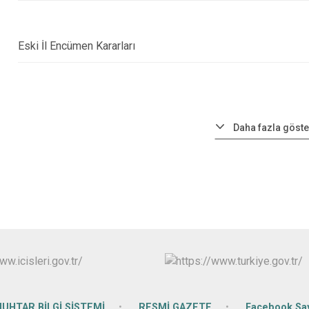
Eski İl Encümen Kararları
Daha fazla göste
UHTAR BİLGİ SİSTEMİ
RESMİ GAZETE
Facebook Say