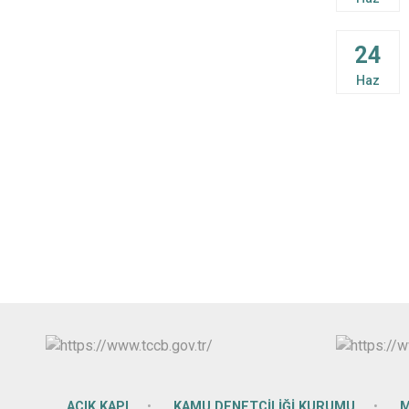
24
Haz
AÇIK KAPI
KAMU DENETÇİLİĞİ KURUMU
M