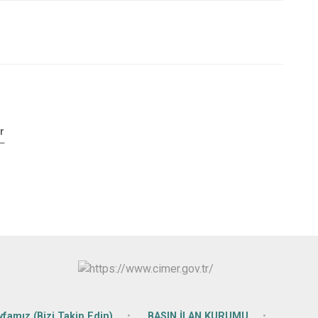
r
famız (Bizi Takip Edin)
BASIN İLAN KURUMU